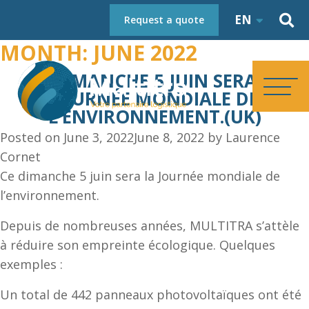
EN
Request a quote
MONTH:
JUNE 2022
CE DIMANCHE 5 JUIN SERA LA
JOURNÉE MONDIALE DE
L’ENVIRONNEMENT.(UK)
HOMEPAGE
Posted on
June 3, 2022
June 8, 2022
by
Laurence
Cornet
ABOUT
Ce dimanche 5 juin sera la
Journée mondiale de
l’environnement
.
SERVICES
Depuis de nombreuses années, MULTITRA s’attèle
à réduire son empreinte écologique. Quelques
exemples :
REFERENCES
Un total de 442 panneaux photovoltaïques ont été