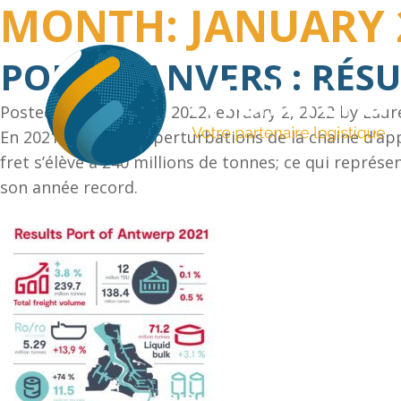
MONTH:
JANUARY 
PORT D’ANVERS : RÉSU
Posted on
January 20, 2022
February 2, 2022
by
Laur
En 2021, malgré les perturbations de la chaine d’ap
fret s’élève à 240 millions de tonnes; ce qui repré
son année record.