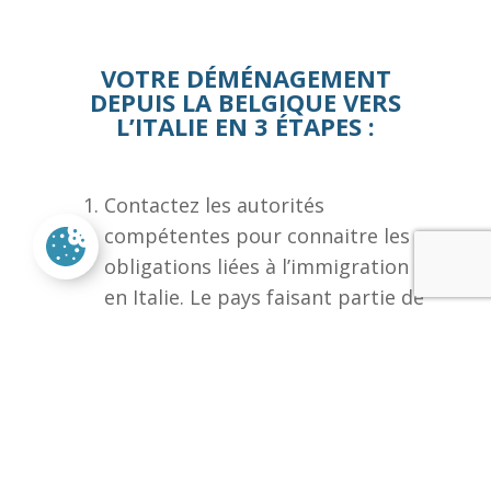
VOTRE DÉMÉNAGEMENT
DEPUIS LA BELGIQUE VERS
L’ITALIE EN 3 ÉTAPES :
Contactez les autorités
compétentes pour connaitre les
obligations liées à l’immigration
en Italie. Le pays faisant partie de
l’Union Européenne, les formalités
sont simplifiées.
Dressez un inventaire précis des
biens que vous souhaitez
emporter. Ceci vous permettra
d’obtenir une offre de prix